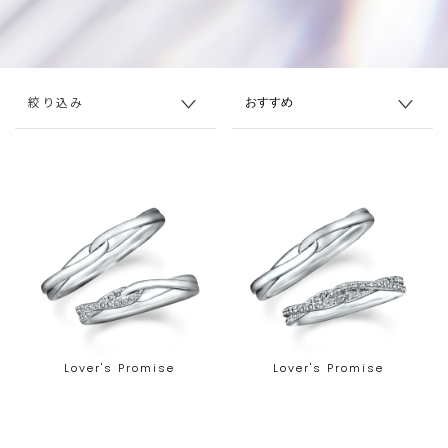
絞り込み
Lover's Promise
Lover's Promise