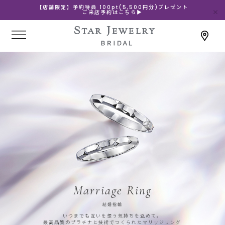
【店舗限定】予約特典 100pt(5,500円分)プレゼント
ご来店予約はこちら▶
Marriage Ring
結婚指輪
いつまでも互いを想う気持ちを込めて。
最高品質のプラチナと技術でつくられたマリッジリング