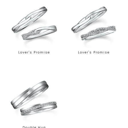
Lover's Promise
Lover's Promise
Double Hug