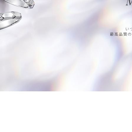
M
い
最高品質の