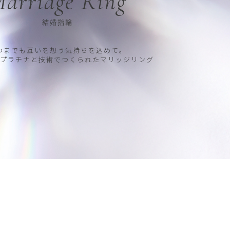
arriage Ring
結婚指輪
つまでも互いを想う気持ちを込めて。
プラチナと技術でつくられたマリッジリング