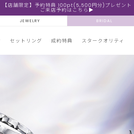
【店舗限定】予約特典 100pt(5,500円分)プレゼント
ご来店予約はこちら▶
JEWELRY
BRIDAL
輪
セットリング
成約特典
スタークオリティ