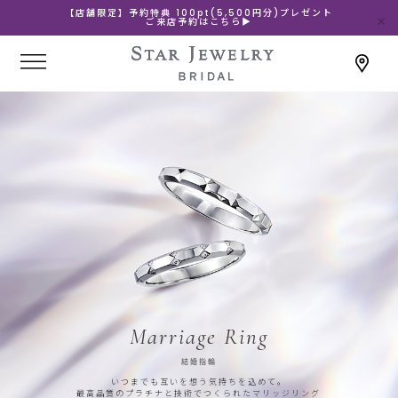
【店舗限定】予約特典 100pt(5,500円分)プレゼント
ご来店予約はこちら▶
Marriage Ring
結婚指輪
いつまでも互いを想う気持ちを込めて。
最高品質のプラチナと技術でつくられたマリッジリング