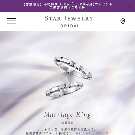
【店舗限定】予約特典 100pt(5,500円分)プレゼント
ご来店予約はこちら▶
Marriage Ring
結婚指輪
いつまでも互いを想う気持ちを込めて。
最高品質のプラチナと技術でつくられたマリッジリング