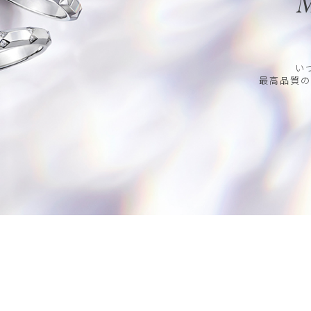
M
い
最高品質の