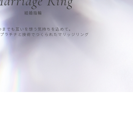
arriage Ring
結婚指輪
つまでも互いを想う気持ちを込めて。
プラチナと技術でつくられたマリッジリング