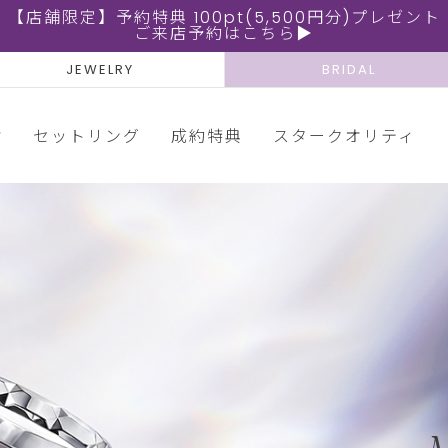
【店舗限定】予約特典 100pt(5,500円分)プレゼント
ご来店予約はこちら▶
JEWELRY
BRIDAL
輪
セットリング
成約特典
スタークオリティ