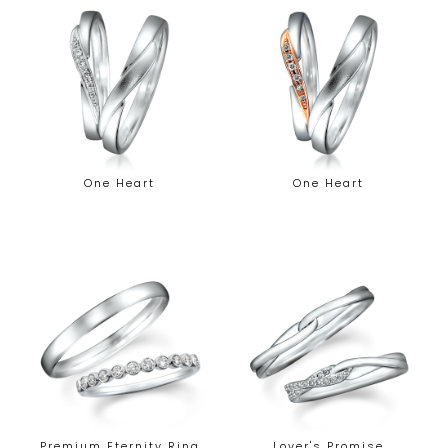
One Heart
One Heart
Premium Eternity Ring
Lover's Promise