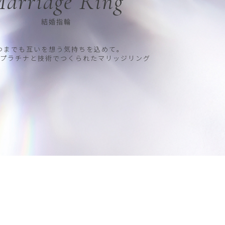
arriage Ring
結婚指輪
つまでも互いを想う気持ちを込めて。
プラチナと技術でつくられたマリッジリング