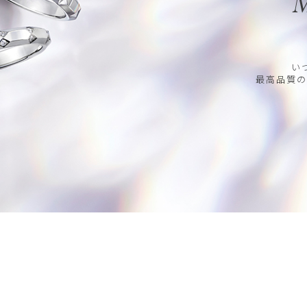
M
い
最高品質の