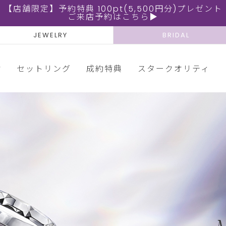
【店舗限定】予約特典 100pt(5,500円分)プレゼント
ご来店予約はこちら▶
JEWELRY
BRIDAL
輪
セットリング
成約特典
スタークオリティ