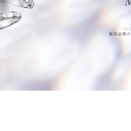
M
い
最高品質の