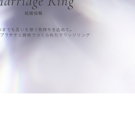
arriage Ring
結婚指輪
つまでも互いを想う気持ちを込めて。
プラチナと技術でつくられたマリッジリング