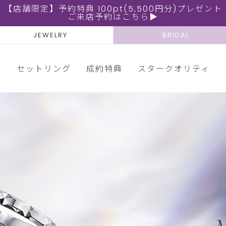
【店舗限定】予約特典 100pt(5,500円分)プレゼント
ご来店予約はこちら▶
JEWELRY
BRIDAL
輪
セットリング
成約特典
スタークオリティ