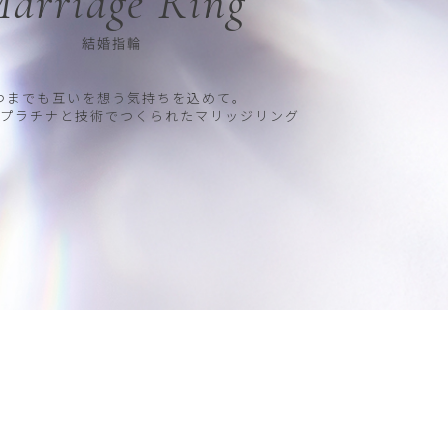
arriage Ring
結婚指輪
つまでも互いを想う気持ちを込めて。
プラチナと技術でつくられたマリッジリング