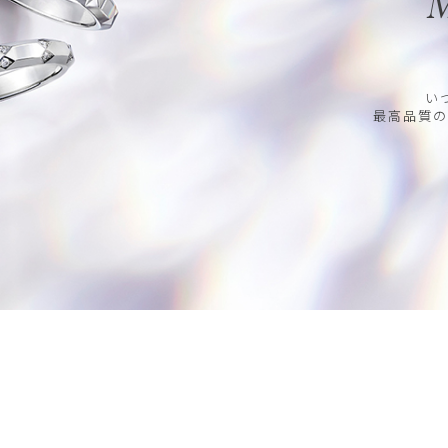
M
い
最高品質の