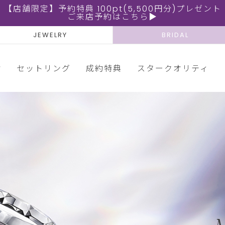
【店舗限定】予約特典 100pt(5,500円分)プレゼント
ご来店予約はこちら▶
JEWELRY
BRIDAL
輪
セットリング
成約特典
スタークオリティ