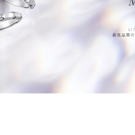
M
い
最高品質の