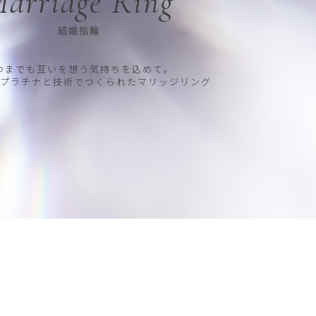
arriage Ring
結婚指輪
つまでも互いを想う気持ちを込めて。
プラチナと技術でつくられたマリッジリング