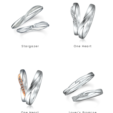
Stargazer
One Heart
One Heart
Lover's Promise