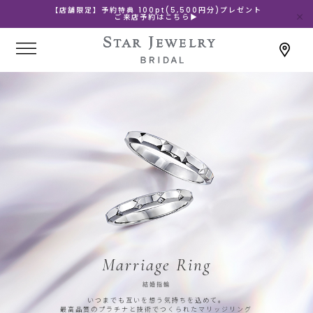
【店舗限定】予約特典 100pt(5,500円分)プレゼント
ご来店予約はこちら▶
Marriage Ring
結婚指輪
いつまでも互いを想う気持ちを込めて。
最高品質のプラチナと技術でつくられたマリッジリング