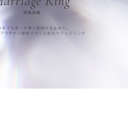
arriage Ring
結婚指輪
つまでも互いを想う気持ちを込めて。
プラチナと技術でつくられたマリッジリング