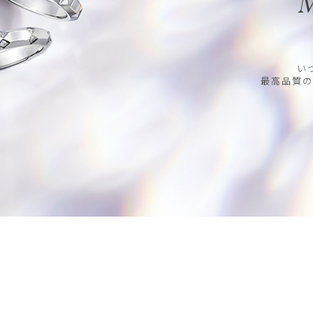
M
い
最高品質の