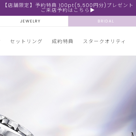
【店舗限定】予約特典 100pt(5,500円分)プレゼント
ご来店予約はこちら▶
JEWELRY
BRIDAL
輪
セットリング
成約特典
スタークオリティ