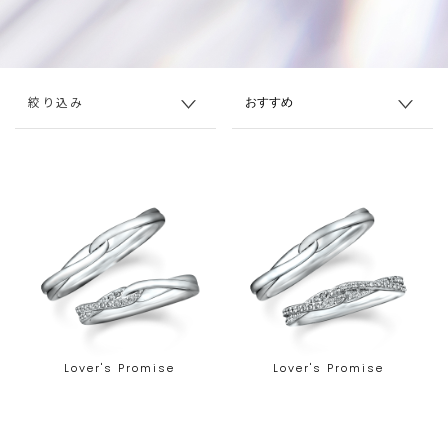
絞り込み
Lover's Promise
Lover's Promise