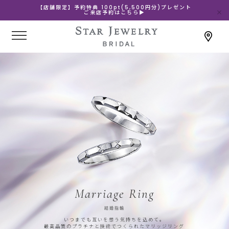
【店舗限定】予約特典 100pt(5,500円分)プレゼント
ご来店予約はこちら▶
Marriage Ring
結婚指輪
いつまでも互いを想う気持ちを込めて。
最高品質のプラチナと技術でつくられたマリッジリング