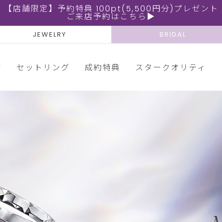
【店舗限定】予約特典 100pt(5,500円分)プレゼント
ご来店予約はこちら▶
JEWELRY
BRIDAL
輪
セットリング
成約特典
スタークオリティ