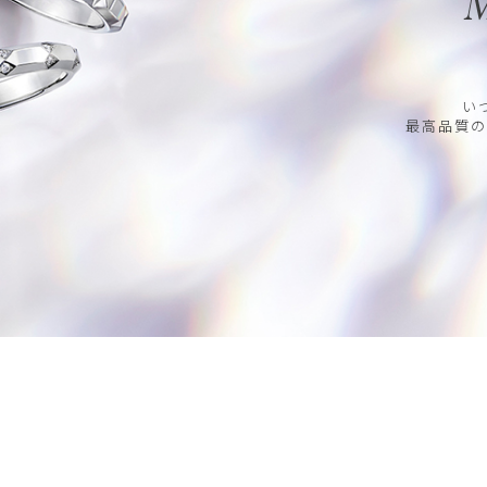
M
い
最高品質の