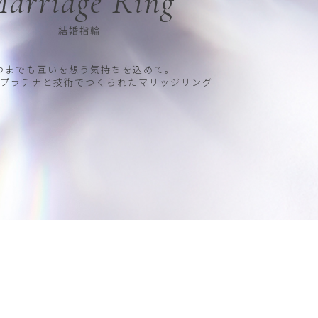
arriage Ring
結婚指輪
つまでも互いを想う気持ちを込めて。
プラチナと技術でつくられたマリッジリング