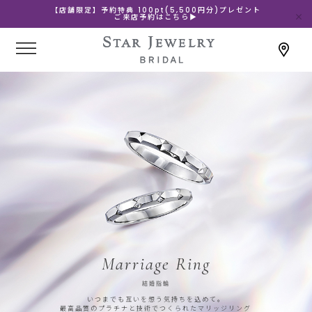
【店舗限定】予約特典 100pt(5,500円分)プレゼント
ご来店予約はこちら▶
Marriage Ring
結婚指輪
いつまでも互いを想う気持ちを込めて。
最高品質のプラチナと技術でつくられたマリッジリング