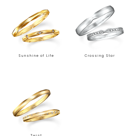
Sunshine of Life
Crossing Star
Twist