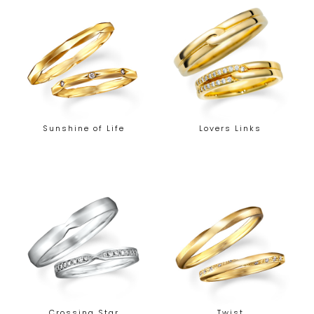
Sunshine of Life
Lovers Links
Crossing Star
Twist