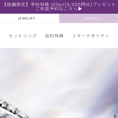
【店舗限定】予約特典 100pt(5,500円分)プレゼント
ご来店予約はこちら▶
JEWELRY
BRIDAL
輪
セットリング
成約特典
スタークオリティ