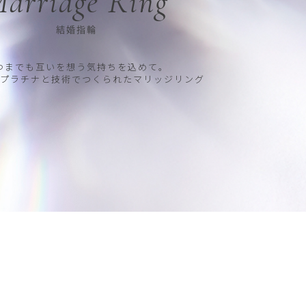
arriage Ring
結婚指輪
つまでも互いを想う気持ちを込めて。
プラチナと技術でつくられたマリッジリング