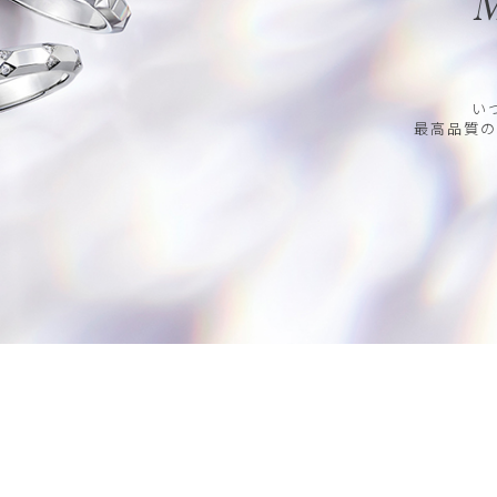
M
い
最高品質の