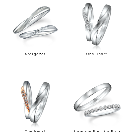
Stargazer
One Heart
One Heart
Premium Eternity Ring