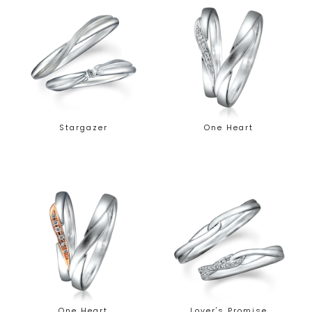
Stargazer
One Heart
One Heart
Lover's Promise