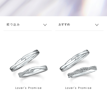
絞り込み
Lover's Promise
Lover's Promise