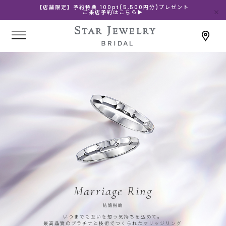
【店舗限定】予約特典 100pt(5,500円分)プレゼント
ご来店予約はこちら▶
Marriage Ring
結婚指輪
いつまでも互いを想う気持ちを込めて。
最高品質のプラチナと技術でつくられたマリッジリング