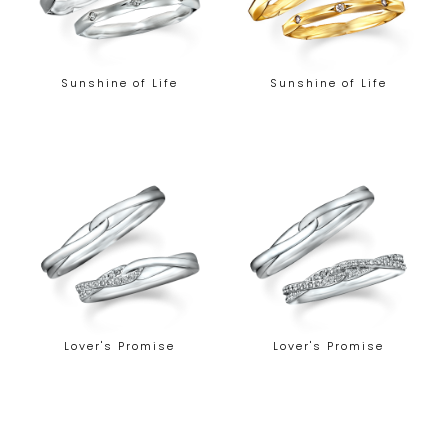
Sunshine of Life
Sunshine of Life
Lover's Promise
Lover's Promise