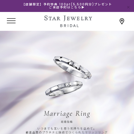
【店舗限定】予約特典 100pt(5,500円分)プレゼント
ご来店予約はこちら▶
Marriage Ring
結婚指輪
いつまでも互いを想う気持ちを込めて。
最高品質のプラチナと技術でつくられたマリッジリング