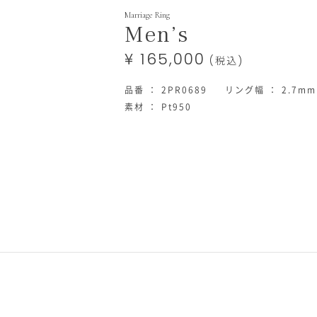
Marriage Ring
tml
Men’s
¥ 165,000
(税込)
品番 ： 2PR0689
リング幅 ： 2.7mm
素材 ： Pt950
在
庫
状
況
在
庫
あ
り
数
量
買
い
物
カ