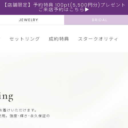
【店舗限定】予約特典 100pt(5,500円分)プレゼント
ご来店予約はこちら▶
JEWELRY
BRIDAL
輪
セットリング
成約特典
スタークオリティ
ing
お着けいただけます。
使用。強度･輝き･永久保証の