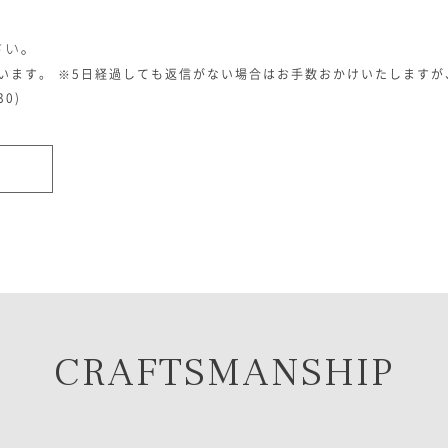
ゴ
に
入
さい。
れ
ざいます。
※5日経過しても返信がない場合はお手数おかけいたしますが
る
30)
CRAFTSMANSHIP