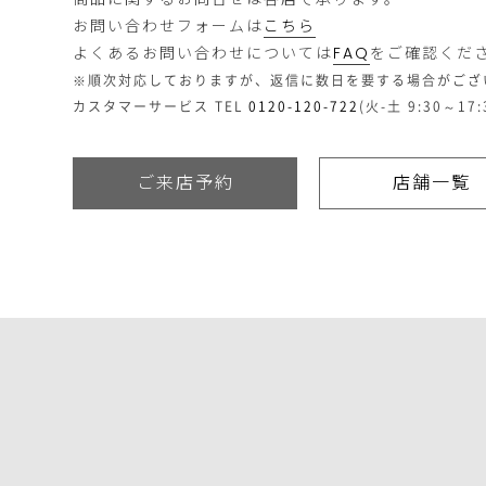
額
お問い合わせフォームは
こちら
が
買
¥
よくあるお問い合わせについては
FAQ
をご確認くだ
い
440,000
物
(税
※順次対応しておりますが、返信に数日を要する場合がご
カ
込)
カスタマーサービス TEL
0120-120-722
(火-土 9:30～17:
ゴ
買
に
い
入
物
れ
カ
ご来店予約
店舗一覧
る
ゴ
に
す
べ
て
入
れ
る