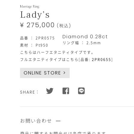
https://www.star-
Products
Marriage Ring
jewelry.com/bridal/2PR0575_2PR0689.h
Lady’s
¥ 275,000
(税込)
Diamond 0.28ct
品番 ： 2PR0575
リング幅 ： 2.5mm
素材 ： Pt950
こちらはハーフエタニティタイプです。
フルエタニティタイプはこちら[品番:
2PR0655
]
ONLINE STORE >
在
す
庫
べ
状
て
SHARE：
況
を
在
購
庫
入
あ
す
り
る
数
と
お問い合わせ
量
合
計
金
商品に関するお問合せは
各店で承ります。