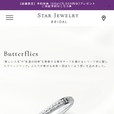
【店舗限定】予約特典 100pt(5,500円分)プレゼント
ご来店予約はこちら▶
Butterflies
"新しい人生"や"永遠の約束"を象徴する蝶モチーフを細かなレリーフ状に配し
たマリッジリング。ふたりが幸せな未来へ羽ばたくよう想いを込めました。