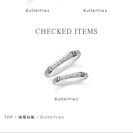
Butterflies
Butterflies
Pr
CHECKED ITEMS
Butterflies
TOP
結婚指輪
Butterflies