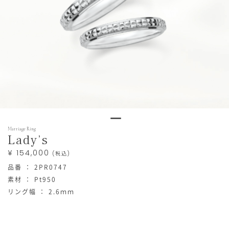
https://www.star-
Products
Marriage Ring
jewelry.com/bridal/2PR0747_2PR0747.html
Lady’s
¥ 154,000
(税込)
品番 ： 2PR0747
素材 ： Pt950
リング幅 ： 2.6ｍｍ
在
庫
状
況