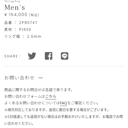
在
Marriage Ring
庫
Men’s
あ
り
¥ 154,000
数
(税込)
量
品番 ： 2PR0747
素材 ： Pt950
リング幅 ： 2.6ｍｍ
買
い
在
す
物
庫
べ
状
て
カ
況
を
SHARE：
ゴ
在
購
庫
入
に
あ
す
入
り
る
数
と
れ
量
合
お問い合わせ
る
計
金
額
が
商品に関するお問合せは
各店で承ります。
¥
買
308,000
お問い合わせフォームは
こちら
い
(税
込)
よくあるお問い合わせについては
FAQ
をご確認ください。
物
買
カ
※順次対応しておりますが、返信に数日を要する場合がございます。
い
ゴ
※5日経過しても返信がない場合はお手数おかけいたしますが、お電話でお問
物
に
カ
い合わせください。
入
ゴ