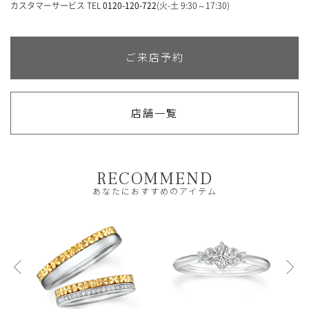
れ
カスタマーサービス TEL
0120-120-722
(火-土 9:30～17:30)
に
る
す
べ
て
ご来店予約
入
れ
る
店舗一覧
RECOMMEND
あなたにおすすめのアイテム