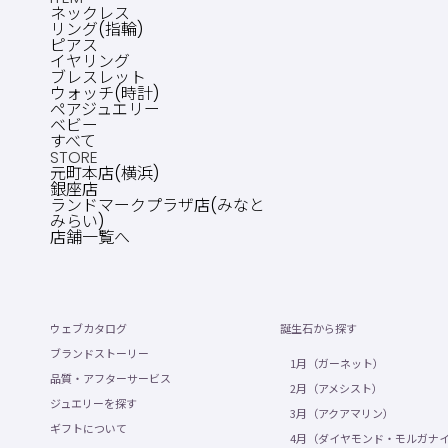
ネックレス
リング(指輪)
ピアス
イヤリング
ブレスレット
ウォッチ(時計)
ペアジュエリー
ベビー
すべて
STORE
元町本店(横浜)
銀座店
ランドマークプラザ店(みなと
みらい)
店舗一覧へ
ウェブカタログ
誕生石から探す
ブランドストーリー
1月（ガーネット）
品質・アフターサービス
2月（アメシスト）
ジュエリーを探す
3月（アクアマリン）
ギフトについて
4月（ダイヤモンド・モルガナ