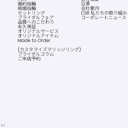
婚約指輪
沿革
結婚指輪
会社案内
セットリング
CSR 私たちの取り組み
ブライダルフェア
コーポレートニュース
品質へのこだわり
永久保証
オリジナルサービス
オリジナルアイテム
Made to Order
(カスタマイズマリッジリング)
ブライダルコラム
ご来店予約
イト）