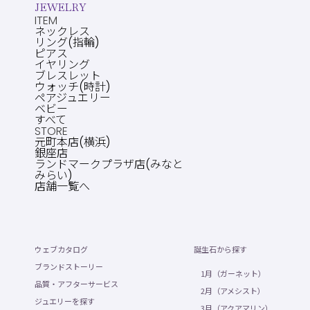
JEWELRY
ITEM
ネックレス
リング(指輪)
ピアス
イヤリング
ブレスレット
ウォッチ(時計)
ペアジュエリー
ベビー
すべて
STORE
元町本店(横浜)
銀座店
ランドマークプラザ店(みなと
みらい)
店舗一覧へ
ウェブカタログ
誕生石から探す
ブランドストーリー
1月（ガーネット）
品質・アフターサービス
2月（アメシスト）
ジュエリーを探す
3月（アクアマリン）