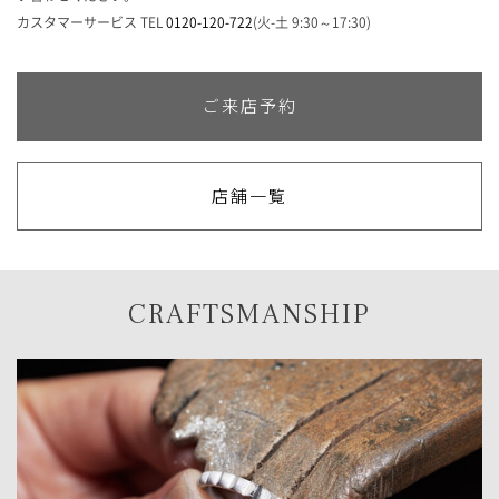
入
ゴ
れ
カスタマーサービス TEL
0120-120-722
(火-土 9:30～17:30)
に
る
す
べ
て
ご来店予約
入
れ
る
店舗一覧
CRAFTSMANSHIP