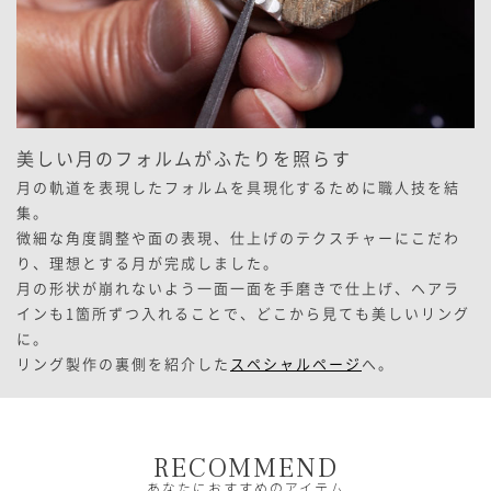
美しい月のフォルムがふたりを照らす
月の軌道を表現したフォルムを具現化するために職人技を結
集。
微細な角度調整や面の表現、仕上げのテクスチャーにこだわ
り、理想とする月が完成しました。
月の形状が崩れないよう一面一面を手磨きで仕上げ、ヘアラ
インも1箇所ずつ入れることで、どこから見ても美しいリング
に。
リング製作の裏側を紹介した
スペシャルページ
へ。
RECOMMEND
あなたにおすすめのアイテム