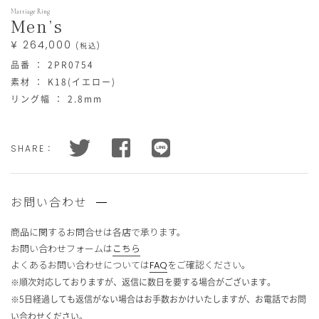
況
在
Marriage Ring
庫
Men’s
あ
り
¥ 264,000
数
(税込)
量
品番 ： 2PR0754
素材 ： K18(イエロー)
リング幅 ： 2.8mm
買
い
在
す
物
庫
べ
状
て
カ
況
を
SHARE：
ゴ
在
購
庫
入
に
あ
す
入
り
る
数
と
れ
量
合
お問い合わせ
る
計
金
額
が
商品に関するお問合せは
各店で承ります。
¥
買
517,000
お問い合わせフォームは
こちら
い
(税
込)
よくあるお問い合わせについては
FAQ
をご確認ください。
物
買
カ
※順次対応しておりますが、返信に数日を要する場合がございます。
い
ゴ
※5日経過しても返信がない場合はお手数おかけいたしますが、お電話でお問
物
に
カ
い合わせください。