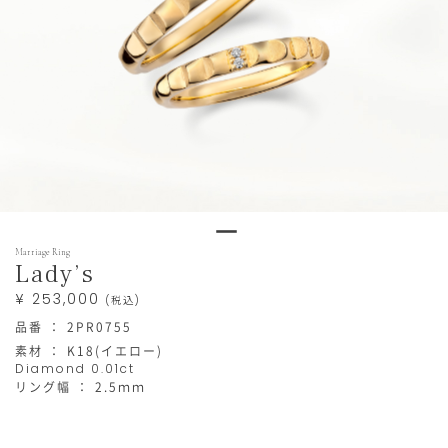
https://www.star-
Products
Marriage Ring
jewelry.com/bridal/2PR0755_2PR0754.html
Lady’s
¥ 253,000
(税込)
品番 ： 2PR0755
素材 ： K18(イエロー)
Diamond 0.01ct
リング幅 ： 2.5ｍｍ
在
庫
状