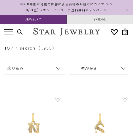
令和8年熊本地震の影響による荷物のお届けについて ＞＞
8/7(金)～オンラインストア送料無料キャンペーン
JEWELRY
BRIDAL
0
TOP
search
(1,955)
絞り込み