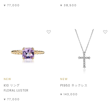
¥ 77,000
¥ 38,500
NEW
NEW
K10 リング
Pt950 ネックレス
FLORAL LUSTER
¥ 143,000
¥ 77,000