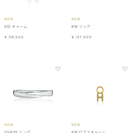
NEW
NEW
K10 チャーム
K18 リング
¥ 38,500
¥ 137,500
NEW
NEW
SV925 リング
K18 ピアスチャーム