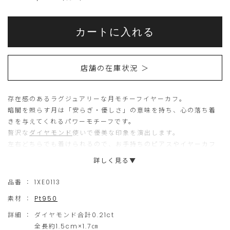
Add
Product
to
こ
こ
Actions
cart
カートに入れる
options
ち
の
ら
商
店舗の在庫状況 ＞
の
品
商
は
存在感のあるラグジュアリーな月モチーフイヤーカフ。
品
現
暗闇を照らす月は「安らぎ・優しさ」の意味を持ち、心の落ち着
は
在、
きを与えてくれるパワーモチーフです。
15
ご
贅沢な
ダイヤモンド
使いで優美な印象を演出します。
左右どちらでも着けられるので、お手持ちのピアスやイヤーカフ
個
購
との重ね着けもおすすめで、コーディネイトの楽しさを満たして
詳しく見る▼
ま
入
くれるアイテムです。
で
い
※こちらの商品は片方のみ（左耳用）の販売です。
品番 ：
1XE0113
の
た
素材 ：
Pt950
ご
だ
詳細 ：
ダイヤモンド合計0.21ct
注
け
全長約1.5cm×1.7㎝