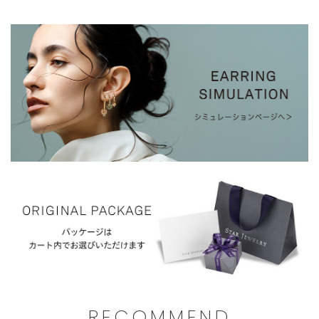
文
ま
に
せ
限
ん。
ら
せ
て
い
た
だ
き
ま
す。
ご
注
文
RECOMMEND