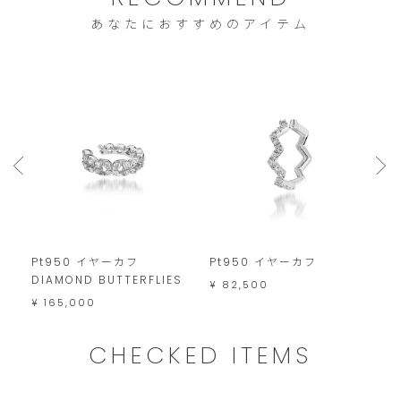
は
あなたにおすすめのアイテム
こ
の
範
囲
内
で
お
願
い
Pt950 イヤーカフ
Pt950 イヤーカフ
K
DIAMOND BUTTERFLIES
い
¥ 82,500
¥
¥ 165,000
た
し
CHECKED ITEMS
ま
す。