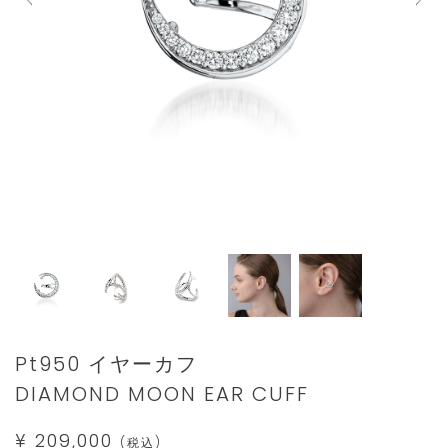
Details
https://www.star-
Pt950 イヤーカフ
jewelry.com/1XE0113.html
DIAMOND MOON EAR CUFF
¥ 209,000
(税込)