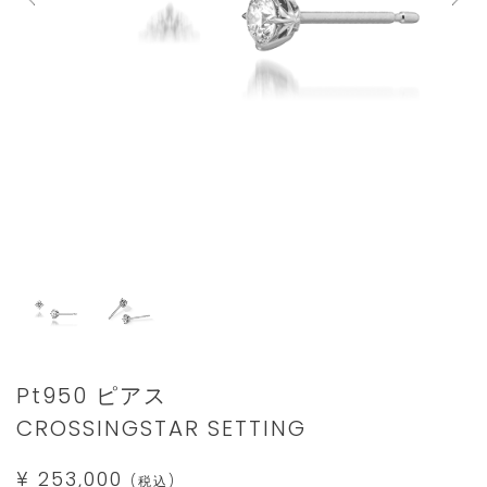
Details
https://www.star-
Pt950 ピアス
jewelry.com/1XP0443.html
CROSSINGSTAR SETTING
¥ 253,000
(税込)