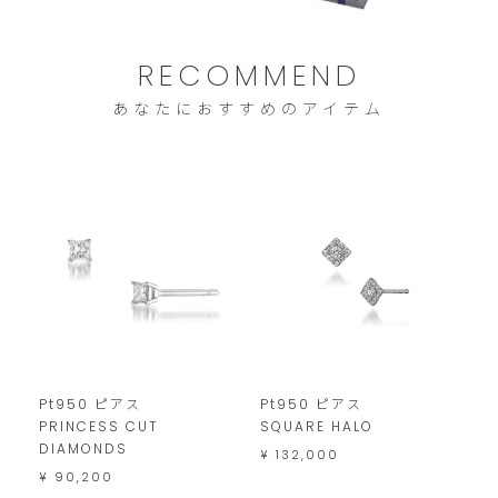
ご
注
文
RECOMMEND
は
あなたにおすすめのアイテム
こ
の
範
囲
内
で
お
願
い
Pt950 ピアス
Pt950 ピアス
PRINCESS CUT
SQUARE HALO
い
DIAMONDS
¥ 132,000
た
¥ 90,200