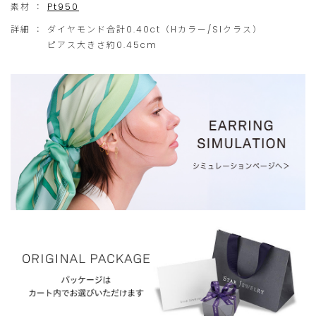
素材 ：
Pt950
タイムレスな一粒デザインでありながら、洗練さとミニマムな気
ご
だ
品を併せ持つラグジュアリーな一粒ダイヤモンドシリーズ。
詳細 ：
ダイヤモンド合計0.40ct（Hカラー/SIクラス）
注
け
厳選された高品質のダイヤモンドは、大切な記念の贈り物として
ピアス大きさ約0.45cm
もふさわしいアイテムです。
文
ま
に
せ
限
ん。
ら
せ
て
い
た
だ
き
ま
す。