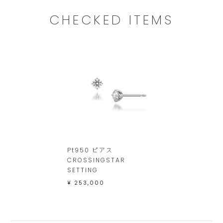
し
ま
CHECKED ITEMS
す。
Pt950 ピアス
CROSSINGSTAR
SETTING
¥ 253,000