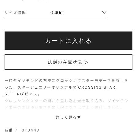
Variations
サイズ選択:
Add
Product
to
こ
こ
Actions
cart
カートに入れる
options
ち
の
ら
商
店舗の在庫状況 ＞
の
品
商
は
一粒ダイヤモンドの石座にクロッシングスターモチーフをあしら
品
現
った、スタージュエリーオリジナルの
"CROSSING STAR
は
在、
SETTING"
ピアス。
15
ご
クロッシングスターの間から差し込む光を取り込み、ダイヤモン
ド本来のまばゆい輝きを最大限に引き出すよう設計しました。
個
購
正面から見える爪が最小限になるようこだわり尽くされたフォル
詳しく見る▼
ま
入
ムは、繊細な石留めによって、ダイヤモンドそのものの存在感と透
で
い
明感が際立ちます。
品番 ：
1XP0443
の
た