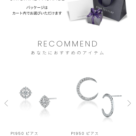
ご
注
文
は
こ
RECOMMEND
の
あなたにおすすめのアイテム
範
囲
内
で
お
願
い
い
た
Pt950 ピアス
Pt950 ピアス
P