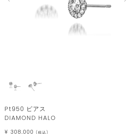
Details
https://www.star-
Pt950 ピアス
jewelry.com/1XP0449.html
DIAMOND HALO
¥ 308,000
(税込)