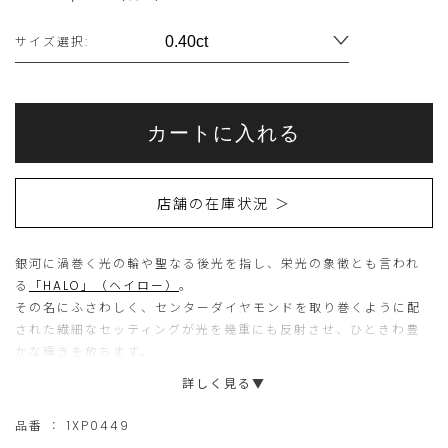
Variations
サイズ選択:
Add
Product
to
こ
こ
Actions
cart
カートに入れる
options
ち
の
ら
商
店舗の在庫状況 ＞
の
品
商
は
銀河に渦巻く光の輪や聖なる後光を指し、栄光の象徴とも言われ
品
現
る
「HALO」（ヘイロー）
。
は
在、
その名にふさわしく、センターダイヤモンドを取り巻くように配
15
ご
された繊細なセッティングが光を幾重にも反射させ、ひときわ豊
かな輝きを放ちます。
個
購
詳しく見る▼
ま
入
よりこだわりを追求してリニューアルされた定番の一粒ダイヤモ
で
い
ンドピアスは、耐久性はそのままに、センターストーンを支える爪
品番 ：
1XP0449
は限界まで細く研ぎ澄まされ、 石座や光穴は光を最大限に取り込
の
た