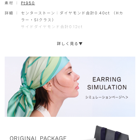
素材 ：
Pt950
むために面積を広げつつ、ダイヤモンドが一段と輝く仕様に。
ご
だ
厳選された高品質なダイヤモンドは、大切な記念の贈り物として
詳細 ：
センターストーン：ダイヤモンド合計0.40ct （Hカ
注
け
もふさわしいアイテムです。
ラー・SIクラス）
サイドダイヤモンド合計0.12ct
文
ま
に
せ
詳しく見る▼
限
ん。
ら
せ
て
い
た
だ
き
ま
す。