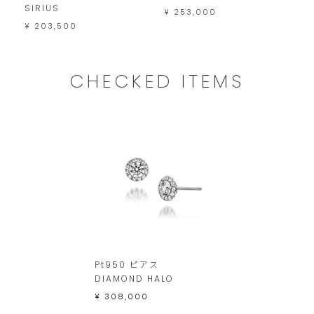
し
SIRIUS
¥ 253,000
¥ 
ま
¥ 203,500
す。
CHECKED ITEMS
Pt950 ピアス
DIAMOND HALO
¥ 308,000