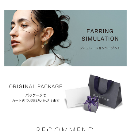
文
ま
に
せ
限
ん。
ら
せ
て
い
た
だ
き
ま
す。
ご
注
文
RECOMMEND