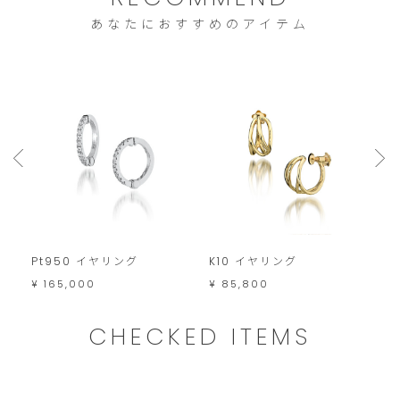
は
あなたにおすすめのアイテム
こ
の
範
囲
内
で
お
願
い
Pt950 イヤリング
K10 イヤリング
K
い
¥ 165,000
¥ 85,800
¥
た
CHECKED ITEMS
し
ま
す。