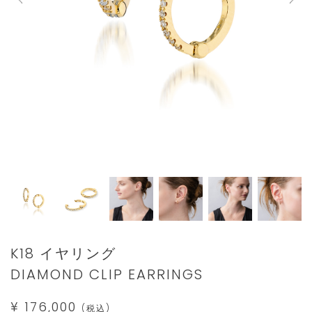
Details
https://www.star-
K18 イヤリング
jewelry.com/1ZE0129.html
DIAMOND CLIP EARRINGS
¥ 176,000
(税込)