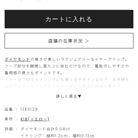
Add
Product
to
こ
こ
Actions
cart
カートに入れる
options
ち
の
ら
商
店舗の在庫状況 ＞
の
品
商
は
ダイヤモンド
の輝きが美しいラグジュアリーなイヤークリップ。
品
現
フープ部分を開閉し耳たぶに挟むだけなので、着脱のしやすさや
は
在、
着用感の良さもポイントです。
15
ご
イヤーカフのスタイリングにも使えるデザインなので、お手持ち
のピアスやイヤリングとレイヤードして耳元に視線を集めて。
個
購
詳しく見る▼
ま
入
▼素材違い商品はこちら
で
い
プラチナ(
1XE0107
)
品番 ：
1ZE0129
の
た
素材 ：
K18(イエロー)
ご
だ
詳細 ：
ダイヤモンド合計0.08ct
注
け
イヤリング：縦約1.2cm、幅約0.13㎝