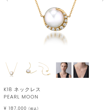
Details
https://www.star-
K18 ネックレス
jewelry.com/1ZN1165.html
PEARL MOON
¥ 187,000
(税込)