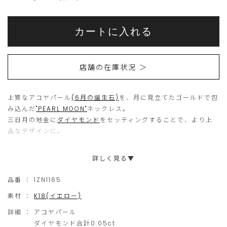
Add
Product
to
こ
こ
Actions
cart
カートに入れる
options
ち
の
ら
商
店舗の在庫状況 ＞
の
品
商
は
上質なアコヤパール
(6月の誕生石)
品
現
を、月に見立てたゴールドで包
み込んだ
"PEARL MOON"
ネックレス。
は
在、
三日月の地金に
ダイヤモンド
をセッティングすることで、より上
15
ご
品なデザインに。
個
購
シンプルで無駄のないデザインは、定番のパールジュエリーとし
詳しく見る▼
ま
入
ても活躍します。
で
い
アコヤパールの輝きと地金の艶やかなきらめきは、ご自身へのご
品番 ：
1ZN1165
褒美や大切な方への贈り物としてもおすすめです。
の
た
素材 ：
K18(イエロー)
※こちらは天然石の為、ひとつひとつパールの色や風合いが異な
ご
だ
ります。
詳細 ：
アコヤパール
注
け
ダイヤモンド合計0.05ct