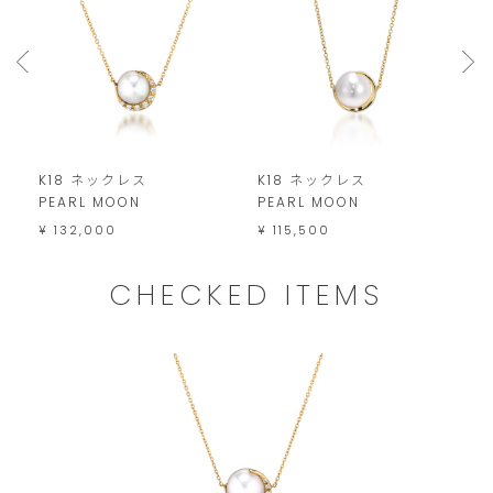
は
こ
の
範
囲
K18 ネックレス
K18 ネックレス
P
内
PEARL MOON
PEARL MOON
P
で
¥ 132,000
¥ 115,500
¥
お
願
CHECKED ITEMS
い
い
た
し
ま
す。