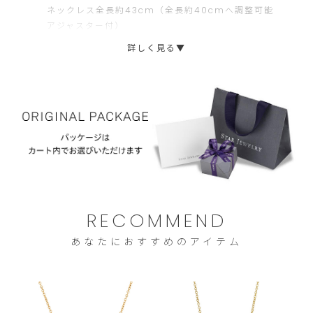
▼サイズ違い商品はこちら(
1ZN1164
)
ネックレス全長約43cm（全長約40cmへ調整可能
文
ま
▼素材違い商品はこちら：プラチナ(
1XN0803
)
アジャスター付）
に
せ
※着用画像は、素材違い(プラチナ)です。
トップ大きさ約1.04cm×1.06cm、アコヤパール約
詳しく見る▼
限
ん。
0.8cm
ら
せ
て
い
た
だ
き
RECOMMEND
ま
す。
あなたにおすすめのアイテム
ご
注
文