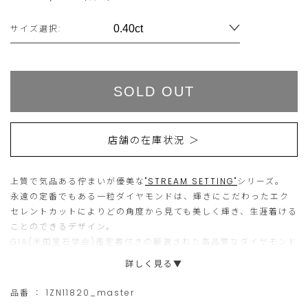
Variations
サイズ選択:
Add
Product
to
Actions
cart
SOLD OUT
options
店舗の在庫状況 ＞
上質で気品ある佇まいが優美な
"STREAM SETTING"
シリーズ。
永遠の定番でもある一粒ダイヤモンドは、輝きにこだわったエク
セレントカットによりどの角度から見ても美しく輝き、生涯着ける
ことのできるデザイン。
GIA(米国宝石学会)鑑定書付きの厳選された高品質なダイヤモンド
は、大切な記念の贈り物としてもふさわしいアイテムです。
詳しく見る▼
品番 ：
1ZN11820_master