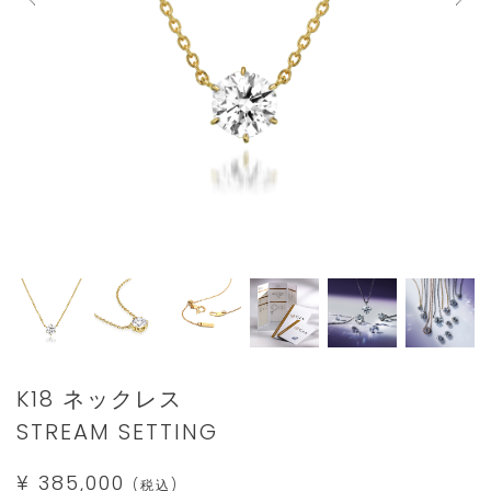
Details
https://www.star-
K18 ネックレス
jewelry.com/1ZN1179.html
STREAM SETTING
¥ 385,000
(税込)