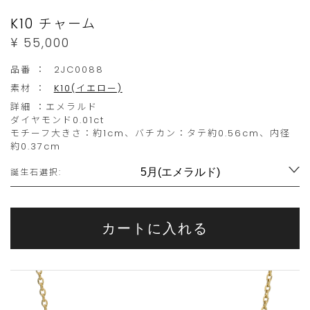
文
K10 チャーム
は
¥ 55,000
こ
品番 ：
2JC0088
の
素材 ：
K10(イエロー)
範
詳細 ：
エメラルド
ダイヤモンド0.01ct
囲
モチーフ大きさ：約1cm、バチカン：タテ約0.56cm、内径
内
約0.37cm
Variations
で
誕生石選択:
お
願
こ
こ
い
カートに入れる
ち
の
い
ら
商
た
の
品
し
商
は