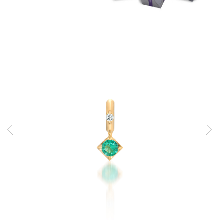
注
け
文
ま
https://www.star-
Products
jewelry.com/2JC0088_2JK0205.html
に
せ
限
ん。
ら
せ
て
い
た
だ
き
ま
す。
ご
注