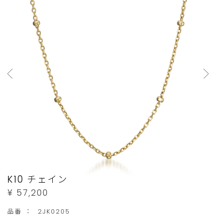
ま
品
現
す。
は
在、
15
ご
個
購
ま
入
で
い
の
た
ご
だ
注
け
文
ま
に
せ
限
ん。
K10 チェイン
ら
¥ 57,200
せ
て
品番 ：
2JK0205