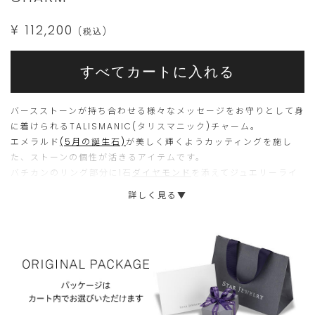
¥ 112,200
(税込)
こ
こ
すべてカートに入れる
ち
の
ら
商
バースストーンが持ち合わせる様々なメッセージをお守りとして身
の
品
に着けられるTALISMANIC(タリスマニック)チャーム。
エメラルド
(5月の誕生石)
が美しく輝くようカッティングを施し
商
は
た、ストーンの個性が活きるアイテムです。
品
現
バチカンのリング部分に1石
ダイヤモンド
を添えてジュエリーライ
は
在、
クに仕上げました。
詳しく見る▼
イニシャルチャームや、トレンドのコインチャーム等、
STAR
15
ご
CHARMS
とのレイヤードも楽しめます。
個
購
ま
入
※別売りのチェイン(品番：
2JK0205
)をセットにした商品です。
※画像３枚目のチェインは(品番：
2JK0230
)です。
で
い
※天然石の為、石の色味や風合いに個体差がございます。
の
た
ご
だ