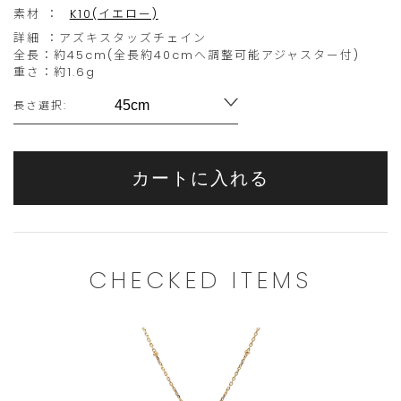
い
素材 ：
K10(イエロー)
詳細 ：
アズキスタッズチェイン
た
全長：約45cm(全長約40cmへ調整可能アジャスター付)
だ
重さ：約1.6g
Variations
き
長さ選択:
ま
す。
こ
こ
ご
カートに入れる
ち
の
注
ら
商
文
の
品
は
商
は
CHECKED ITEMS
こ
品
現
の
は
在、
範
15
ご
囲
個
購
内