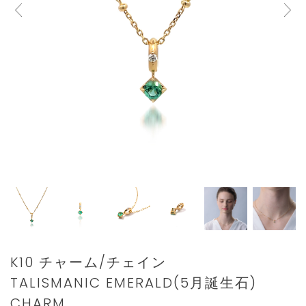
Details
https://www.star-
K10 チャーム/チェイン
jewelry.com/2JC0088_2JK0205.html
TALISMANIC EMERALD(5月誕生石)
CHARM