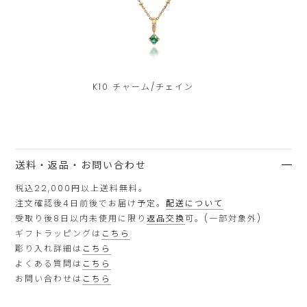
ま
入
で
で
い
お
の
た
願
ご
だ
い
注
け
K10 チャーム/チェイン
い
文
ま
た
に
せ
Product
買
し
Actions
限
ん。
い
ま
物
送料・返品・お問い合わせ
ら
カ
す。
ゴ
せ
税込22,000円以上送料無料。
に
注文確認後4日前後でお届け予定。
配送について
て
す
受取り後8日以内未使用に限り
返品交換
可。(一部対象外)
べ
い
て
ギフトラッピングは
こちら
入
た
彫り入れ詳細は
こちら
れ
よくある質問は
こちら
だ
る
お問い合わせは
こちら
き