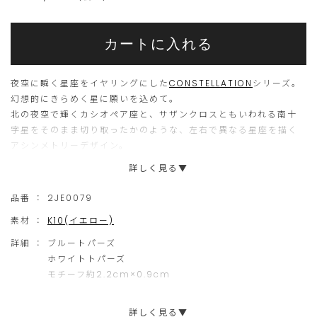
Add
Product
to
こ
こ
Actions
cart
カートに入れる
options
ち
の
ら
商
夜空に瞬く星座をイヤリングにした
CONSTELLATION
シリーズ。
の
品
幻想的にきらめく星に願いを込めて。
北の夜空で輝くカシオペア座と、サザンクロスともいわれる南十
商
は
字星をそのまま切り取ったかのような、左右で異なる星座を描く
品
現
アシンメトリーデザイン。
は
在、
詳しく見る▼
先端にはクロッシングスターにセッティングしたブルートパーズが
15
ご
ひときわ大きく輝きます。
品番 ：
2JE0079
個
購
星空で光り輝く星座を、ぜひ耳元でお楽しみください。
素材 ：
K10(イエロー)
ま
入
※イヤリングのネジ部分にシリコンキャップを装着しております
で
い
詳細 ：
ブルートパーズ
ので、そのまま着用ください。（画像はデザイン違いで掲載して
ホワイトトパーズ
の
た
おります）
モチーフ約2.2cm×0.9cm
ご
だ
注
け
詳しく見る▼