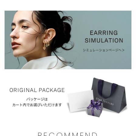
文
ま
に
せ
限
ん。
ら
せ
て
い
た
だ
き
ま
す。
ご
注
文
RECOMMEND