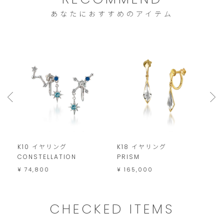
は
あなたにおすすめのアイテム
こ
の
範
囲
内
で
お
願
い
K10 イヤリング
K18 イヤリング
K
CONSTELLATION
PRISM
い
¥
¥ 74,800
¥ 165,000
た
し
ま
CHECKED ITEMS
す。