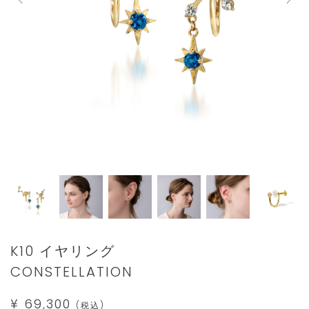
Details
https://www.star-
K10 イヤリング
jewelry.com/2JE0079.html
CONSTELLATION
¥ 69,300
(税込)