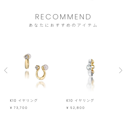
ご
注
RECOMMEND
文
あなたにおすすめのアイテム
は
こ
の
範
囲
内
で
お
願
K10 イヤリング
K10 イヤリング
K
い
¥ 73,700
¥ 52,800
¥
い
た