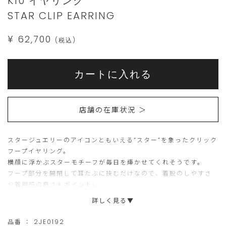
K10 イヤリング
jewelry.com/2JE0192.html
STAR CLIP EARRING
¥ 62,700
(税込)
Add
Product
to
こ
こ
Actions
cart
カートに入れる
options
ち
の
ら
商
店舗の在庫状況 ＞
の
品
商
は
スタージュエリーのアイコンともいえる“スター”を象ったクリック
品
現
フープイヤリング。
は
在、
横顔に浮かぶスターモチーフが毎日を輝かせてくれそうです。
15
ご
フープ部分を開閉して耳たぶに挟むだけなので、着脱のしやすさ
や着用感の良さもポイント。
個
購
お手持ちのピアスやイヤリングとレイヤードするのもお勧めで
詳しく見る▼
ま
入
す。
で
い
品番 ：
2JE0192