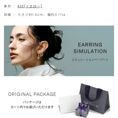
※こちらの商品は片方のみの販売です。
の
た
素材 ：
K10(イエロー)
ご
だ
詳細 ：
大きさ約1.6cm、幅約0.17㎝
注
け
文
ま
に
せ
限
ん。
ら
せ
て
い
た
だ
き
ま
す。