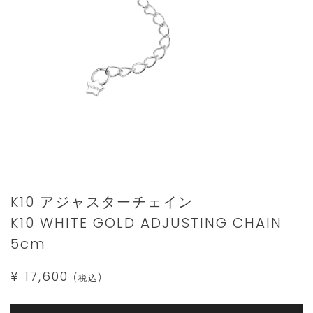
Details
https://www.star-
K10 アジャスターチェイン
jewelry.com/2JK0104.html
K10 WHITE GOLD ADJUSTING CHAIN
5cm
¥ 17,600
(税込)
Add
Product
to