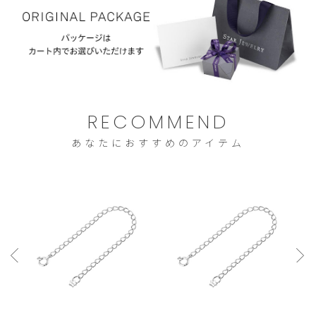
に
せ
限
ん。
ら
せ
て
い
RECOMMEND
た
あなたにおすすめのアイテム
だ
き
ま
す。
ご
注
文
は