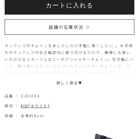
こ
こ
Actions
cart
カートに入れる
options
ち
の
ら
商
店舗の在庫状況 ＞
の
品
商
は
ネックレスのチェインをあと少しだけ手軽に長くしたい…。お手持
品
現
ちのネックレスの引き輪部分に取り付けるだけで、簡単にお使い
は
在、
いただけるスタージュエリーのアジャスターチェイン。引き輪にハ
15
ご
ート、受け側に☆のパーツがついたアジャスターチェインで、タ
ートルネックや厚手のお洋服にネックレスを合わせたり、ネック
個
購
レスの重ね着けを楽しむ際にもお使いいただけます。アジャスター
詳しく見る▼
ま
入
チェインは、こちらの5cmの他に、10cmのタイプもございま
で
い
す。
品番 ：
2JK0104
の
た
素材 ：
K10(ホワイト)
ご
だ
詳細 ：
全長約5cm
注
け
文
ま