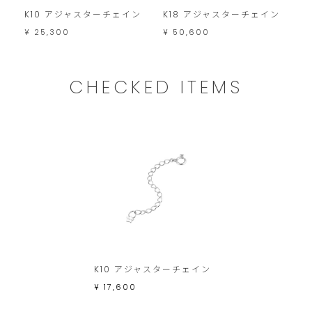
こ
K10 アジャスターチェイン
K18 アジャスターチェイン
P
の
ン
¥ 25,300
¥ 50,600
範
¥
囲
CHECKED ITEMS
内
で
お
願
い
い
た
し
ま
K10 アジャスターチェイン
す。
¥ 17,600