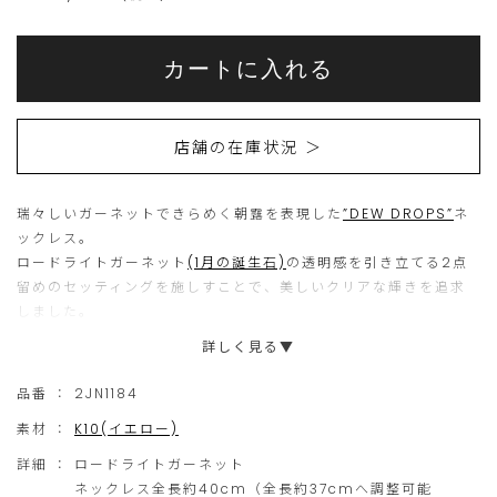
Add
Product
to
こ
こ
Actions
cart
カートに入れる
options
ち
の
ら
商
店舗の在庫状況 ＞
の
品
商
は
瑞々しいガーネットできらめく朝露を表現した
品
現
”DEW DROPS”
ネ
ックレス。
は
在、
ロードライトガーネット
(1月の誕生石)
の透明感を引き立てる2点
15
ご
留めのセッティングを施しすことで、美しいクリアな輝きを追求
しました。
個
購
詳しく見る▼
ま
入
シリーズでスタイリングが楽しめるよう、リングやブレスレット
で
い
などのアイテムバリエーションもラインナップ。
品番 ：
2JN1184
ステーションデザインは、レイヤードはもちろん、ひとつでも華
の
た
素材 ：
K10(イエロー)
やかに魅せてくれるアイテムです。
ご
だ
詳細 ：
ロードライトガーネット
注
け
ネックレス全長約40cm（全長約37cmへ調整可能