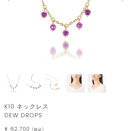
Details
https://www.star-
K10 ネックレス
jewelry.com/2JN1184.html
DEW DROPS
¥ 62,700
(税込)