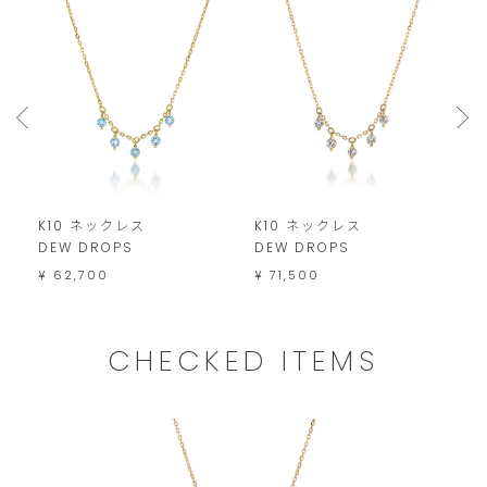
は
こ
の
範
囲
内
で
K10 ネックレス
K10 ネックレス
K
お
DEW DROPS
DEW DROPS
D
¥ 62,700
¥ 71,500
¥
願
い
い
CHECKED ITEMS
た
し
ま
す。