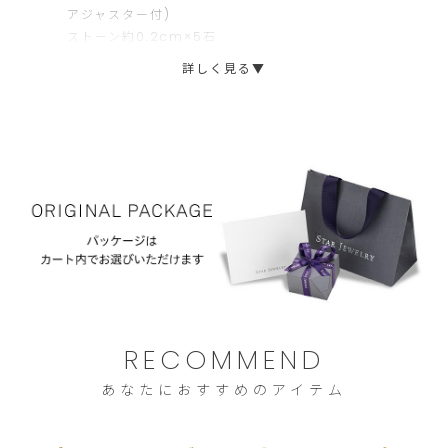
アジャスター付)
文
ま
ストーン約0.2cm×5石
に
せ
詳しく見る▼
限
ん。
ら
せ
て
い
た
だ
き
ま
す。
RECOMMEND
ご
あなたにおすすめのアイテム
注
文