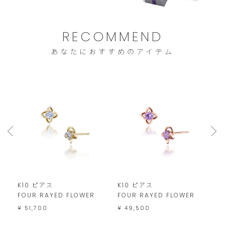
は
こ
RECOMMEND
の
あなたにおすすめのアイテム
範
囲
内
で
お
願
い
い
た
K10 ピアス
K10 ピアス
K
し
FOUR RAYED FLOWER
FOUR RAYED FLOWER
C
ま
¥ 51,700
¥ 49,500
¥
す。