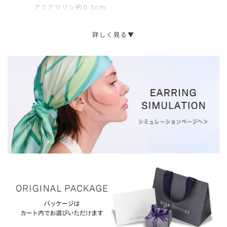
アクアマリン約0.3cm
文
ま
に
せ
詳しく見る▼
限
ん。
ら
せ
て
い
た
だ
き
ま
す。
ご
注
文