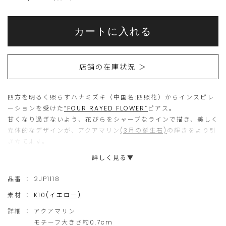
Add
Product
to
こ
こ
Actions
cart
カートに入れる
options
ち
の
ら
商
店舗の在庫状況 ＞
の
品
商
は
四方を明るく照らすハナミズキ（中国名:四照花）からインスピレ
品
現
ーションを受けた
“FOUR RAYED FLOWER”
ピアス。
は
在、
甘くなり過ぎないよう、花びらをシャープなラインで描き、美しく
15
ご
立体的なデザインが、アクアマリン
(3月の誕生石)
の輝きをより引
き立てます。
個
購
詳しく見る▼
ま
入
美しい造形で甘さを抑えたジュエリーは耳元にさり気ない華やか
で
い
さをプラスし、ギフトにもおすすめです。
品番 ：
2JP1118
の
た
素材 ：
K10(イエロー)
ご
だ
詳細 ：
アクアマリン
注
け
モチーフ大きさ約0.7cm