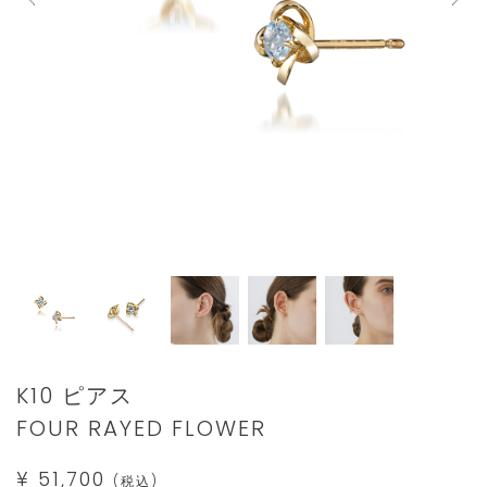
Details
https://www.star-
K10 ピアス
jewelry.com/2JP1118.html
FOUR RAYED FLOWER
¥ 51,700
(税込)