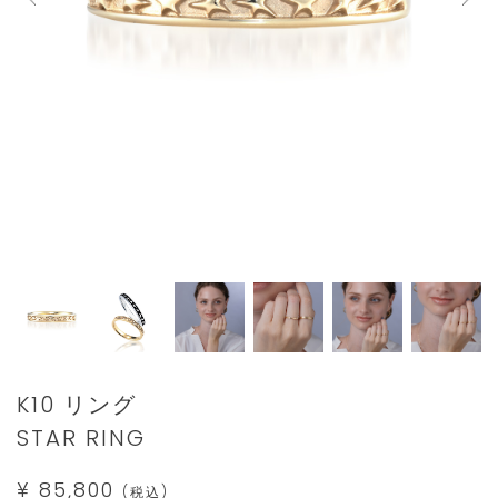
Details
https://www.star-
K10 リング
jewelry.com/2JR0350.html
STAR RING
¥ 85,800
(税込)