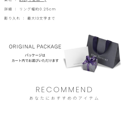
しかねますので、予めご了承ください。
ご
だ
詳細 ：
リング幅約0.25cm
注
け
【リングサイズ交換】
彫り入れ ： 最大13文字まで
※
リングサイズについて＞＞
文
ま
サイズ交換は店頭または商品返送にて承ります。(一部商品を除
に
せ
く)
※購入から1ヵ月以内(オンラインストアで購入の際は8日以内)
限
ん。
※未使用・彫り入れ無しの商品に限ります。
ら
せ
て
い
た
RECOMMEND
だ
あなたにおすすめのアイテム
き
ま
す。
ご