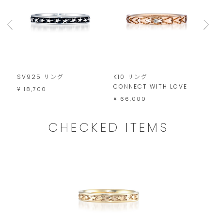
注
文
は
こ
の
SV925 リング
K10 リング
S
範
CONNECT WITH LOVE
¥ 18,700
¥
囲
¥ 66,000
内
CHECKED ITEMS
で
お
願
い
い
た
し