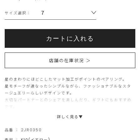
サイズ選択：
サ
イ
ズ
を
Add
選
Product
to
こ
こ
択
Actions
cart
し
カートに入れる
options
て
ち
の
く
だ
ら
商
さ
い
店舗の在庫状況 ＞
の
品
商
は
星のまわりにほどこしたマット加工がポイントのペアリング。
品
現
星モチーフが連なったシンプルながら、ファッショナブルなスタ
は
在、
ージュエリーらしいデザインです。
15
ご
大切なパートナーとのシェアを楽しんだり、ギフトにもおすすめ
です。
個
購
▼画像2枚目のシルバーリングはこちら(
2SR1425
)
詳しく見る▼
ま
入
で
い
※リング内側に彫り入れをご希望の際は、ショッピングバッグ内
品番 ：
2JR0350
でご入力下さい。彫り入れをした商品については返品・交換を致
の
た
素材 ：
K10(イエロー)