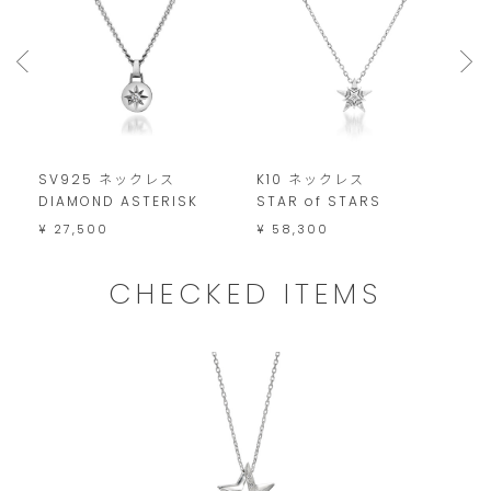
SV925 ネックレス
K10 ネックレス
S
DIAMOND ASTERISK
STAR of STARS
H
¥ 27,500
¥ 58,300
¥
CHECKED ITEMS