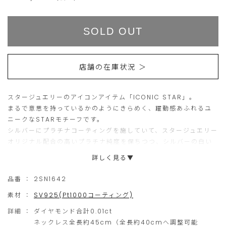
Add
Product
to
Actions
cart
SOLD OUT
options
店舗の在庫状況 ＞
スタージュエリーのアイコンアイテム「ICONIC STAR」。
まるで意思を持っているかのようにきらめく、躍動感あふれるユ
ニークなSTARモチーフです。
シルバーにプラチナコーティングを施していて、スタージュエリー
オリジナル配合の高いプラチナ純度を保ちつつ、シルバーの白い
輝きを美しく表現しています。お手入れの手間がかからないのも
詳しく見る▼
嬉しいポイントです。
品番 ：
2SN1642
素材 ：
SV925(Pt1000コーティング)
詳細 ：
ダイヤモンド合計0.01ct
ネックレス全長約45cm（全長約40cmへ調整可能