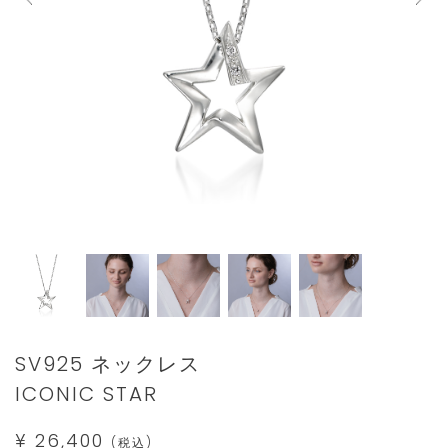
Details
https://www.star-
SV925 ネックレス
jewelry.com/2SN1642.html
ICONIC STAR
¥ 26,400
(税込)