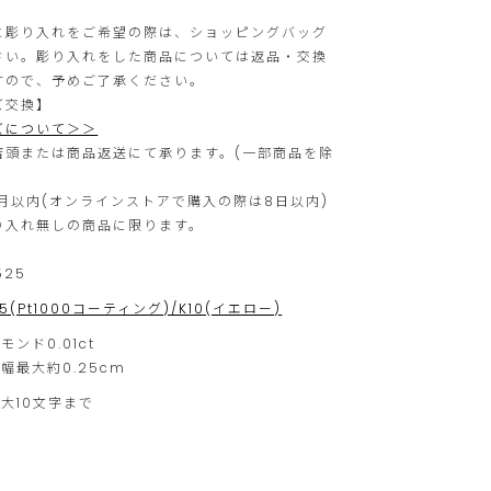
文
ま
に彫り入れをご希望の際は、ショッピングバッグ
に
せ
さい。彫り入れをした商品については返品・交換
すので、予めご了承ください。
限
ん。
ズ交換】
ら
ズについて＞＞
せ
店頭または商品返送にて承ります。(一部商品を除
て
月以内(オンラインストアで購入の際は8日以内)
い
り入れ無しの商品に限ります。
た
525
だ
25(Pt1000コーティング)/K10(イエロー)
き
モンド0.01ct
ま
幅最大約0.25cm
す。
最大10文字まで
ご
注
文