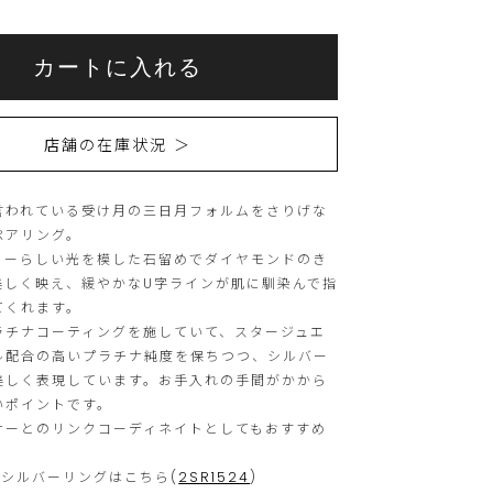
こ
こ
カートに入れる
ち
の
ら
商
店舗の在庫状況 ＞
の
品
商
は
言われている受け月の三日月フォルムをさりげな
品
現
ペアリング。
は
在、
リーらしい光を模した石留めでダイヤモンドのき
15
ご
美しく映え、緩やかなU字ラインが肌に馴染んで指
てくれます。
個
購
ラチナコーティングを施していて、スタージュエ
ま
入
ル配合の高いプラチナ純度を保ちつつ、シルバー
で
い
美しく表現しています。お手入れの手間がかから
いポイントです。
の
た
ナーとのリンクコーディネイトとしてもおすすめ
ご
だ
注
け
のシルバーリングはこちら(
2SR1524
)