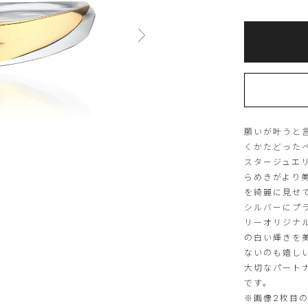
を
Add
選
Product
to
択
Actions
cart
し
options
て
く
だ
さ
い
願いが叶うと
くかたどった
スタージュエ
らめきがより
を綺麗に見せ
シルバーにプ
リーオリジナ
の白い輝きを
ないのも嬉し
大切なパート
です。
※画像2枚目