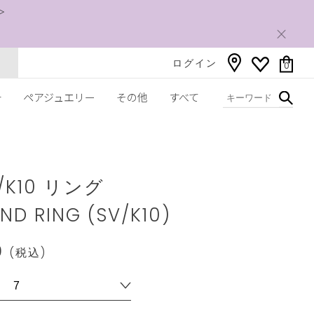
＞
ログイン
0
チ
ペアジュエリー
その他
すべて
ww.star-
om/2SR1525.html
5/K10 リング
ND RING (SV/K10)
0
(税込)