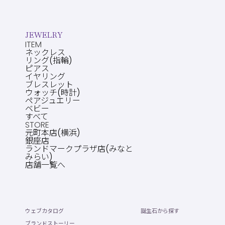
JEWELRY
ITEM
ネックレス
リング(指輪)
ピアス
イヤリング
ブレスレット
ウォッチ(時計)
ペアジュエリー
ベビー
すべて
STORE
元町本店(横浜)
銀座店
ランドマークプラザ店(みなと
みらい)
店舗一覧へ
ウェブカタログ
誕生石から探す
ブランドストーリー