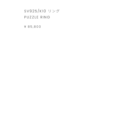
SV925/K10 リング
SV92
PUZZLE RING
¥ 26,4
¥ 85,800