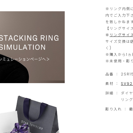
※リング内側
内でご入力下
を致しかねま
【リングサイ
※
リングサイ
サイズ交換は
く)
※購入から1ヵ
※未使用・彫
品番 ：
2SR1
素材 ：
SV9
詳細 ：
ダイヤ
リング
彫り入れ ： 