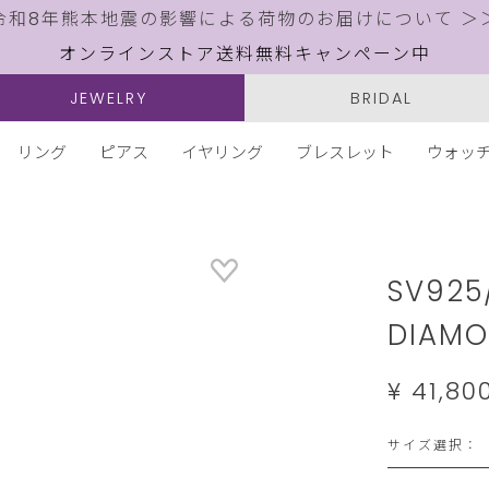
令和8年熊本地震の影響による荷物のお届けについて ＞
オンラインストア送料無料キャンペーン中
JEWELRY
BRIDAL
リング
ピアス
イヤリング
ブレスレット
ウォッ
Details
https://w
jewelry.c
SV92
DIAMO
¥ 41,80
サイズ選択：
サ
イ
ズ