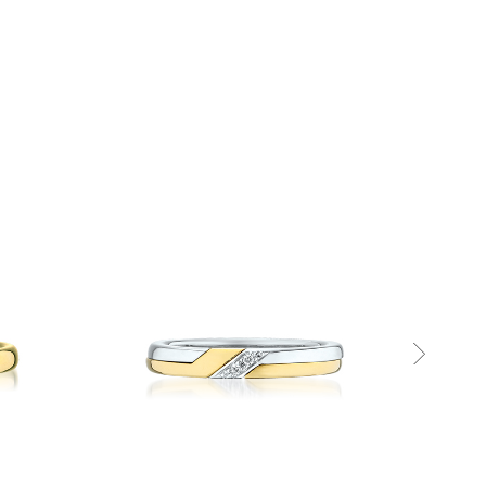
は
こ
の
範
囲
内
で
お
願
い
い
た
し
ま
す。