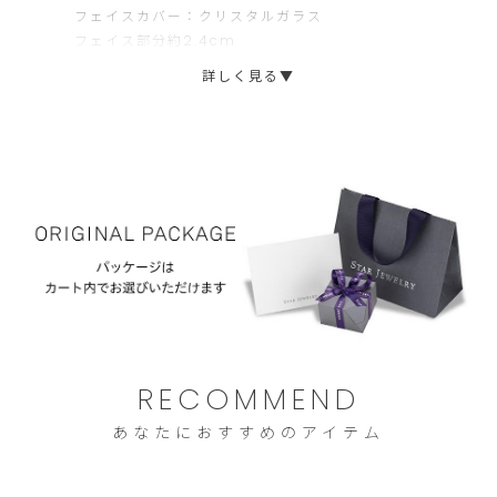
フェイスカバー：クリスタルガラス
文
ま
シャープにカッティングされたテクスチャーが美しく輝
フェイス部分約2.4cm
に
せ
く
“ETCHED HEART”
シリーズとのスタイリングもおすすめです。
ケース厚み約0.8cm
詳しく見る▼
限
ん。
ベルト幅約1.2cm
※ベルト調整は、全国のスタージュエリー各店・カスタマーサー
日常生活用防水(3気圧)
ら
ビスでも承ります。
重量：約60g
せ
一部イエローゴールドフィニッシュ
て
い
た
だ
き
ま
す。
RECOMMEND
ご
あなたにおすすめのアイテム
注
文