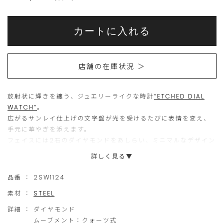
Add
Product
to
こ
こ
Actions
cart
カートに入れる
options
ち
の
ら
商
店舗の在庫状況 ＞
の
品
商
は
放射状に輝きを纏う、ジュエリーライクな時計
品
現
“ETCHED DIAL
WATCH”
。
は
在、
広がるサンレイ仕上げの文字盤が光を受けるたびに表情を変え、
15
ご
手元に華やぎを添えます。
フェイスには2石のダイヤモンドをあしらい、ミニマルなデザイン
個
購
の中に上品なアクセントをプラスして、ジュエリーを身に着ける感
詳しく見る▼
ま
入
覚で楽しめるウォッチに仕上げました。
で
い
品番 ：
2SW1124
スタイリングを選ばないゴールド×シルバーカラーのコンビネーシ
の
た
素材 ：
STEEL
ョンデザインが旬な手元を演出します。
ご
だ
オンオフを問わず、ジュエリーとのコーディネイトも楽しめる洗練
詳細 ：
ダイヤモンド
注
け
されたデザインは、日々のスタイリングを格上げします。
ムーブメント：クォーツ式