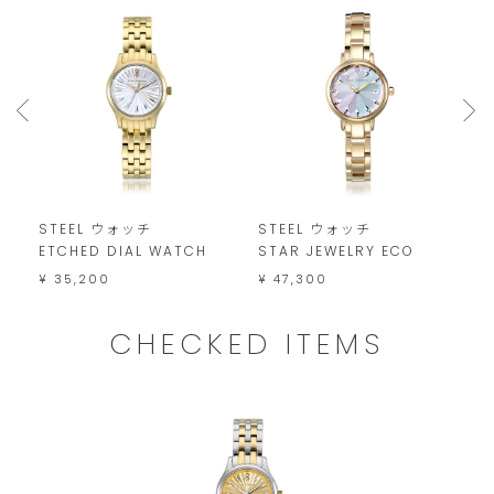
は
こ
の
範
囲
内
で
STEEL ウォッチ
STEEL ウォッチ
S
お
ETCHED DIAL WATCH
STAR JEWELRY ECO
¥
¥ 35,200
¥ 47,300
願
い
CHECKED ITEMS
い
た
し
ま
す。