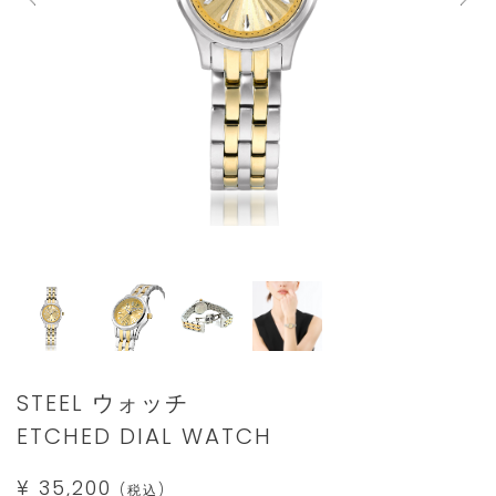
Details
https://www.star-
STEEL ウォッチ
jewelry.com/2SW1124.html
ETCHED DIAL WATCH
¥ 35,200
(税込)