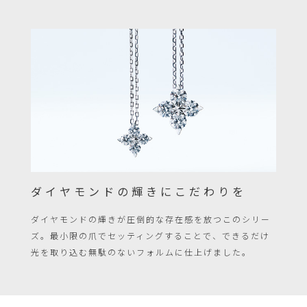
ご
注
文
は
こ
の
範
囲
内
で
ダイヤモンドの輝きにこだわりを
お
ダイヤモンドの輝きが圧倒的な存在感を放つこのシリー
願
ズ。最小限の爪でセッティングすることで、できるだけ
い
光を取り込む無駄のないフォルムに仕上げました。
い
た