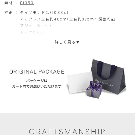
素材 ：
Pt950
ませて留める高度な技術力あってこそ。 難易度の高い石合わせの
ご
だ
技巧によって生み出される光のモチーフは、職人の確かな腕に裏打
詳細 ：
ダイヤモンド合計0.06ct
注
け
ちされたデザインです。
ネックレス全長約40cm(全長約37cmへ調整可能
アジャスター付）
文
ま
ダイヤモンドの輪郭を主役に、正面から石座が見えないよう繊細
トップ0.6cm
に
せ
に仕上げられているのも美しさの秘訣。 四隅の爪の形やバランス
詳しく見る▼
にも工夫を凝らし、輝きを最大限に引き出しています。
限
ん。
ら
デイリーにもアニバーサリーにもふさわしい上質なダイヤモンド
せ
ジュエリーは、着けるひとに自信を与え、より一層輝かせてくれ
ます。
て
い
※ストーンサイズはサイズ選択プルダウン全6型（SS／S／MS／
た
M／L／LL）よりお選びいただけます。
だ
き
ま
す。
CRAFTSMANSHIP