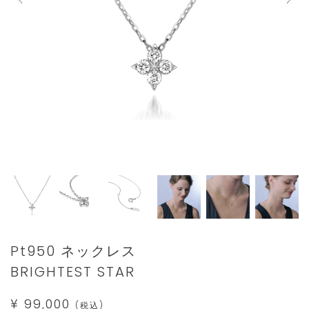
Details
https://www.star-
Pt950 ネックレス
jewelry.com/2XN0488.html
BRIGHTEST STAR
¥ 99,000
(税込)