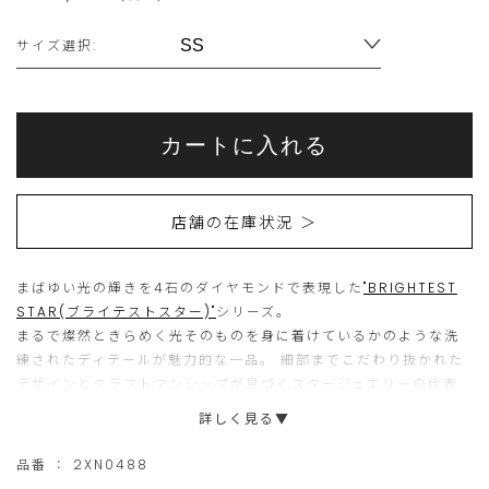
Variations
サイズ選択:
Add
Product
to
こ
こ
Actions
cart
カートに入れる
options
ち
の
ら
商
店舗の在庫状況 ＞
の
品
商
は
まばゆい光の輝きを4石のダイヤモンドで表現した
品
現
"BRIGHTEST
STAR(ブライテストスター)"
シリーズ。
は
在、
まるで燦然ときらめく光そのものを身に着けているかのような洗
15
ご
練されたディテールが魅力的な一品。 細部までこだわり抜かれた
デザインとクラフトマンシップが息づくスタージュエリーの代表
個
購
作です。
詳しく見る▼
ま
入
で
い
テーブル面をピッタリと合わせることでお互いを高めあい輝きを
品番 ：
2XN0488
放つ設計は、ストーンを中央の
“CROSSING STAR”
の下に滑り込
の
た