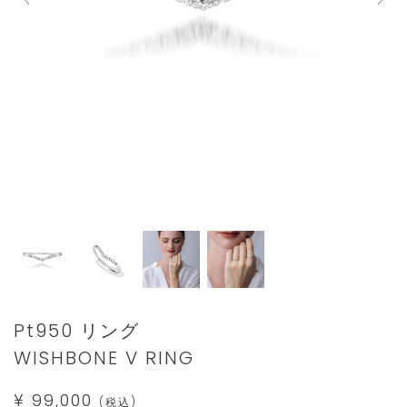
Details
https://www.star-
Pt950 リング
jewelry.com/2XR0247.html
WISHBONE V RING
¥ 99,000
(税込)