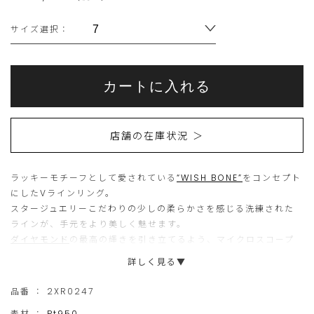
サイズ選択：
サ
イ
ズ
を
Add
選
Product
to
こ
こ
択
Actions
cart
し
カートに入れる
options
て
ち
の
く
だ
ら
商
さ
い
店舗の在庫状況 ＞
の
品
商
は
ラッキーモチーフとして愛されている
品
現
“WISH BONE”
をコンセプト
にしたVラインリング。
は
在、
スタージュエリーこだわりの少しの柔らかさを感じる洗練された
15
ご
ラインが、手元をより美しく魅せます。
ダイヤモンド
の最高の輝きを引き立てるよう、マイクロスコープ
個
購
を覗きながら小さな爪で石を留める「マイクロセッティング」を
詳しく見る▼
ま
入
施しています。
で
い
緩やかなV字ラインが肌に沿うように輝き、大切な瞬間に寄り添う
品番 ：
2XR0247
アニバーサリージュエリーにもふさわしい、長く愛せるデザイン
の
た
素材 ：
Pt950