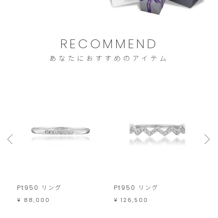
注
文
は
RECOMMEND
こ
あなたにおすすめのアイテム
の
範
囲
内
で
お
願
い
い
Pt950 リング
Pt950 リング
P
S
た
¥ 88,000
¥ 126,500
¥
し