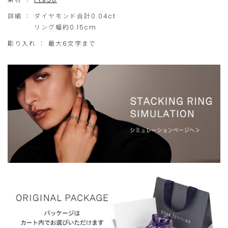
です。
ご
だ
詳細 ：
ダイヤモンド合計0.04ct
注
け
▼素材違い商品はこちら
リング幅約0.15cm
ゴールド(
2ZR1610
)
文
ま
彫り入れ ： 最大6文字まで
に
せ
※リング内側に彫り入れをご希望の際は、ショッピングバッグ内
でご入力下さい。彫り入れをした商品については返品・交換を致
限
ん。
しかねますので、予めご了承ください。
ら
せ
【リングサイズ交換】
※
リングサイズについて＞＞
て
サイズ交換は店頭または商品返送にて承ります。(一部商品を除
い
く)
た
※購入から1ヵ月以内(オンラインストアで購入の際は8日以内)
※未使用・彫り入れ無しの商品に限ります。
だ
き
ま
す。
ご