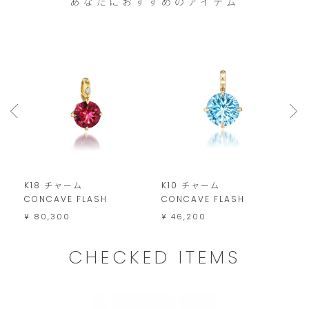
あなたにおすすめのアイテム
ご
注
文
は
こ
の
範
囲
内
K18 チャーム
K10 チャーム
K
で
CONCAVE FLASH
CONCAVE FLASH
C
お
¥ 80,300
¥ 46,200
¥
願
CHECKED ITEMS
い
い
た