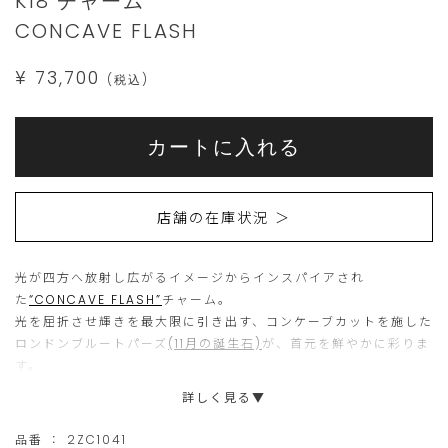
K18 チャーム
jewelry.com/2ZC1041.html
CONCAVE FLASH
¥ 73,700
(税込)
Add
Product
to
こ
こ
Actions
cart
カートに入れる
options
ち
の
ら
商
店舗の在庫状況 ＞
の
品
商
は
光が四方へ放射し広がるイメージからインスパイアされ
品
現
た
“CONCAVE FLASH”
チャーム。
は
在、
光を屈折させ輝きを最大限に引き出す、コンケーブカットを施した
15
ご
ロンドンブルートパーズ
(11月の誕生石)
が、首元を鮮やかに彩りま
す。
個
購
詳しく見る▼
ま
入
熟練の職人による高度な技術で、ブルートパーズの内側から放射
で
い
状に光を放ち、色彩の豊かさと奥深い輝きを実現。
品番 ：
2ZC1041