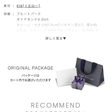
さらにチャームのバチカン部分には、テクスチャーを施し、
ダイ
の
た
素材 ：
K18(イエロー)
ヤモンド
を配置、ブルートパーズの輝きに華を添えます。
ご
だ
詳細 ：
ブルートパーズ
注
け
※こちらは天然石の為、 色味・風合いには個体差がございます。
ダイヤモンド0.01ct
※画像2枚目のチェイン(品番：
2GK0775
)は別売りです。
チャーム：大きさ約1.3cm(バチカン含む)、厚み約
文
ま
0.5㎝、ストーンのみ約0.7㎝ バチカン：タテ約0.6
に
せ
㎝、内径約0.4cm
詳しく見る▼
限
ん。
ら
せ
て
い
た
だ
き
ま
RECOMMEND
す。