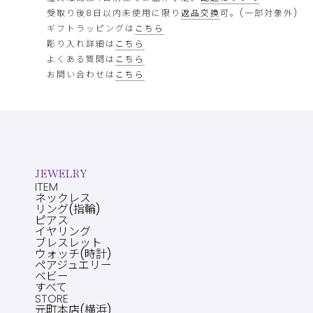
受取り後8日以内未使用に限り
返品交換
可。(一部対象外)
ギフトラッピングは
こちら
彫り入れ詳細は
こちら
よくある質問は
こちら
お問い合わせは
こちら
JEWELRY
ITEM
ネックレス
リング(指輪)
ピアス
イヤリング
ブレスレット
ウォッチ(時計)
ペアジュエリー
ベビー
すべて
STORE
元町本店(横浜)