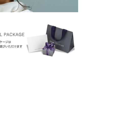
こ
の
範
囲
内
で
お
願
い
い
た
し
ま
す。