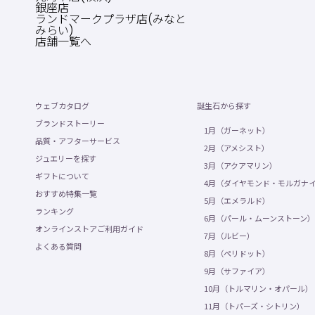
銀座店
ランドマークプラザ店(みなと
みらい)
店舗一覧へ
ウェブカタログ
誕生石から探す
ブランドストーリー
1月（ガーネット）
品質・アフターサービス
2月（アメシスト）
ジュエリーを探す
3月（アクアマリン）
ギフトについて
4月（ダイヤモンド・モルガナ
おすすめ特集一覧
5月（エメラルド）
ランキング
6月（パール・ムーンストーン）
オンラインストアご利用ガイド
7月（ルビー）
よくある質問
8月（ペリドット）
9月（サファイア）
10月（トルマリン・オパール）
11月（トパーズ・シトリン）