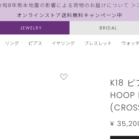
令和8年熊本地震の影響による荷物のお届けについて ＞
オンラインストア送料無料キャンペーン中
JEWELRY
BRIDAL
リング
ピアス
イヤリング
ブレスレット
ウォッ
Details
https://w
jewelry.c
K18
HOOP 
(CROS
¥ 35,2
Add
Product