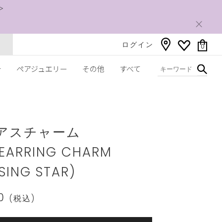
＞
ログイン
0
チ
ペアジュエリー
その他
すべて
ww.star-
om/2ZC1044.html
 ピアスチャーム
EARRING CHARM
SING STAR)
00
(税込)