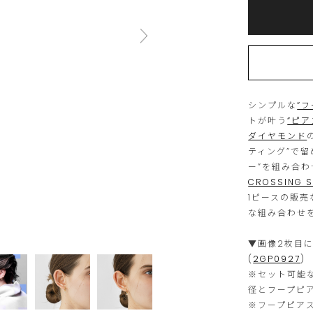
to
Actions
cart
options
シンプルな
“
トが叶う
“ピア
ダイヤモンド
ティング”で留
ー”を組み合
CROSSING 
1ピースの販
な組み合わせ
▼画像2枚目
(
2GP0927
)
※セット可能
径とフープピ
※フープピア