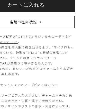
こ
こ
カートに入れる
ち
の
ら
商
店舗の在庫状況 ＞
の
品
商
は
フープピアス”
に付けてオリジナルのコーディネイ
品
現
スチャーム”
。
は
在、
の輝きを最大限に引き出せるよう、”マイクロセッ
15
ご
めていて、神聖な“クロス”と希望の象徴“スタ
わせた、ブランドのオリジナルモチーフ
個
購
STAR
が顔周りに華やぎを添えます。
ま
入
売なので、同シリーズのピアスチャームからお好き
で
い
を楽しめます。
の
た
にセットしているフープピアスはこちら
ご
だ
注
け
なフープピアスの大きさは、チャームバチカン内
アスの大きさ・内径・幅をご参照ください。
文
ま
スのデザインやポストの形状・太さによっては、