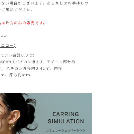
に
せ
らない場合がございます。あらかじめお手持ちの
をご確認ください。
限
ん。
ら
品は片方のみの販売です。
せ
044
て
(イエロー)
い
た
モンド合計0.01ct
約1cm(バチカン含む)、モチーフ部分約
だ
cm、バチカン外径約0.4cm、内径
き
8cm、厚み約1cm
ま
す。
ご
注
文
は