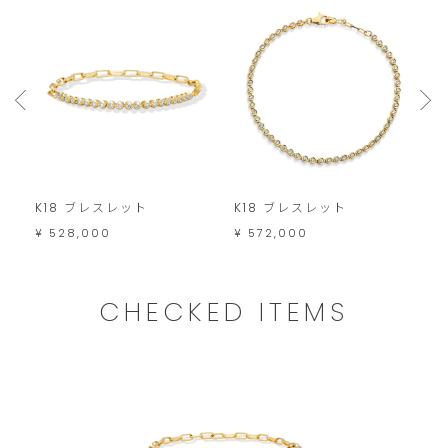
は
こ
の
範
囲
内
で
K18 ブレスレット
K18 ブレスレット
K
お
¥ 528,000
¥ 572,000
¥
願
い
CHECKED ITEMS
い
た
し
ま
す。