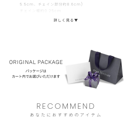
5.5cm、チェイン部分約8.6cm)
文
ま
チェイン幅約0.25cm
に
せ
詳しく見る▼
限
ん。
ら
せ
て
い
た
だ
き
ま
す。
RECOMMEND
ご
あなたにおすすめのアイテム
注
文