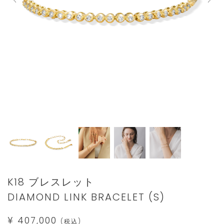
Details
https://www.star-
K18 ブレスレット
jewelry.com/1ZU0479.html
DIAMOND LINK BRACELET (S)
¥ 407,000
(税込)