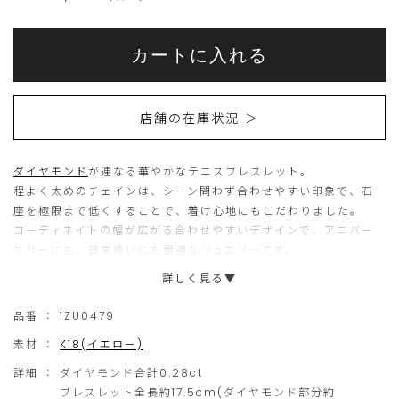
Add
Product
to
こ
こ
Actions
cart
カートに入れる
options
ち
の
ら
商
店舗の在庫状況 ＞
の
品
商
は
ダイヤモンド
が連なる華やかなテニスブレスレット。
品
現
程よく太めのチェインは、シーン問わず合わせやすい印象で、石
は
在、
座を極限まで低くすることで、着け心地にもこだわりました。
15
ご
コーディネイトの幅が広がる合わせやすいデザインで、アニバー
サリーにも、日常使いにも最適なジュエリーです。
個
購
詳しく見る▼
ま
入
▼サイズ違い商品はこちら(
1ZU0480
)
で
い
※着用画像：1枚目真ん中、2・3枚目上
品番 ：
1ZU0479
の
た
素材 ：
K18(イエロー)
ご
だ
詳細 ：
ダイヤモンド合計0.28ct
注
け
ブレスレット全長約17.5cm(ダイヤモンド部分約